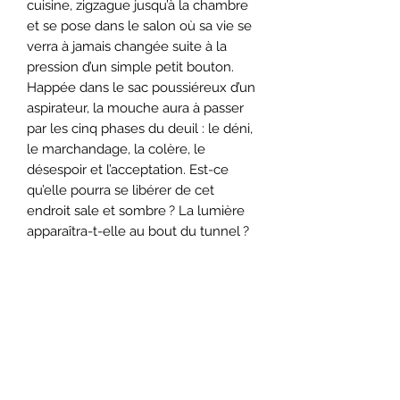
cuisine, zigzague jusqu’à la chambre
et se pose dans le salon où sa vie se
verra à jamais changée suite à la
pression d’un simple petit bouton.
Happée dans le sac poussiéreux d’un
aspirateur, la mouche aura à passer
par les cinq phases du deuil : le déni,
le marchandage, la colère, le
désespoir et l’acceptation. Est-ce
qu’elle pourra se libérer de cet
endroit sale et sombre ? La lumière
apparaîtra-t-elle au bout du tunnel ?
Conditions de livraison
L'organisme assume les frais de
Emprunt des livres
livraison du volume jusqu'à votre
domicile. Il ne vous reste plus qu'à le
Veuillez noter que l'organisme ne
rapporter au CLSC le plus près de