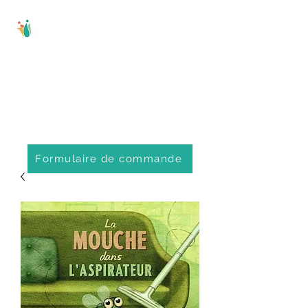
Comité régional
d'éducation
populaire de
Portneuf
Formulaire de commande