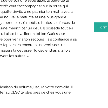
 que ce soit une séparation, la perte de la
andir
veut t’accompagner sur la route qui
uette t’invite à ne pas nier ton mal ; avec la
une nouvelle maturité et une plus grande
organisme blessé mobilise toutes ses forces de
Form
hisme meurtri par un deuil. Il possède tout en
dir. Laisse travailler en toi ton Guérisseur
e pour venir à ton secours. Fais confiance à sa
vie t’apparaîtra encore plus précieuse ; un
ssera la détresse. Tu deviendras à la fois
ers les autres. »
ivraison du volume jusqu'à votre domicile. Il
rter au CLSC le plus près de chez vous une