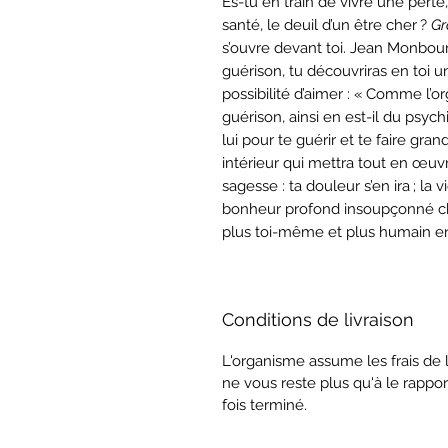
Es-tu en train de vivre une perte,
santé, le deuil d’un être cher ?
Gr
s’ouvre devant toi. Jean Monbourq
guérison, tu découvriras en toi 
possibilité d’aimer : « Comme l’
guérison, ainsi en est-il du psyc
lui pour te guérir et te faire gran
intérieur qui mettra tout en œuvr
sagesse : ta douleur s’en ira ; la 
bonheur profond insoupçonné cha
plus toi-même et plus humain env
Conditions de livraison
L'organisme assume les frais de l
ne vous reste plus qu'à le rappo
fois terminé.