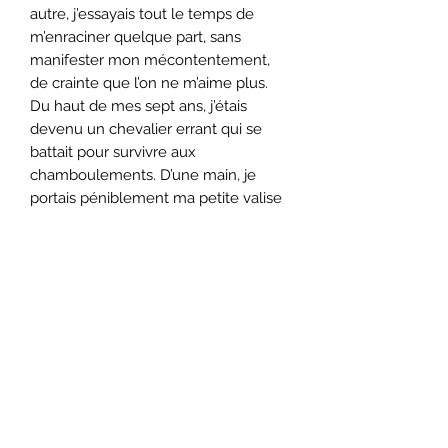
autre, j’essayais tout le temps de
m’enraciner quelque part, sans
manifester mon mécontentement,
de crainte que l’on ne m’aime plus.
Du haut de mes sept ans, j’étais
devenu un chevalier errant qui se
battait pour survivre aux
chamboulements. D’une main, je
portais péniblement ma petite valise
bleue en carton mou,
prématurément vieillie, de l’autre, je
m’agrippais fermement à ma peluche
Baby blue. J’avais l’essentiel de ma
vie entre les mains.
Conditions de livraison
L'organisme assume les frais de
Emprunt des livres
livraison du volume jusqu'à votre