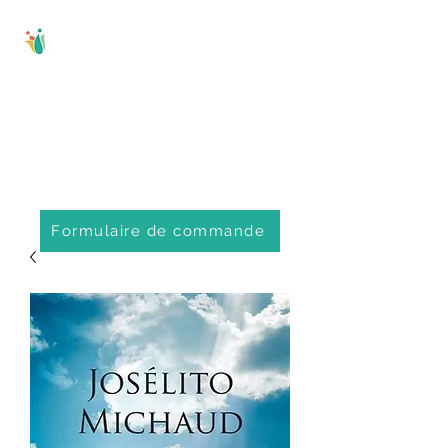
Comité régional
d'éducation
populaire de
Portneuf
Formulaire de commande