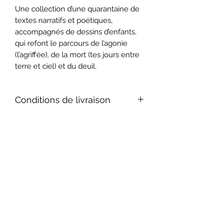
Une collection d’une quarantaine de
textes narratifs et poétiques,
accompagnés de dessins d’enfants,
qui refont le parcours de l’agonie
(l’agriffée), de la mort (tes jours entre
terre et ciel) et du deuil.
Conditions de livraison
L'organisme assume les frais de
Emprunt des livres
livraison du volume jusqu'à votre
domicile. Il ne vous reste plus qu'à le
Veuillez noter que l'organisme ne
rapporter au CLSC le plus près de
vend aucun livre. Nous prêtons les
chez vous une fois terminé.
volumes gratuitement à la population
pour leur usage personnel. Veuillez
consulter notre politique de prêt pour
plus d'information.